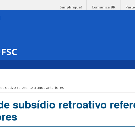
Simplifique!
Comunica BR
Parti
UFSC
retroativo referente a anos anteriores
de subsídio retroativo refer
ores