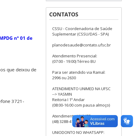
CONTATOS
CSSU - Coordenadoria de Saúde
Suplementar (CSSU/DAS - SPA)
MPDG nº 01 de
planodesaude@contato.ufsc.br
Atendimento Presencial:
(07:00 - 19:00) Térreo BU
os que deixou de
Para ser atendido via Ramal:
2996 ou 2630
ATENDIMENTO UNIMED NA UFSC
--> YASMIN
Reitoria I 1º Andar
efone
3721-
(08:00-16:00 com pausa almoço)
Atendimento UNIMED:
(48) 3288-4150
UNIODONTO NO WHATSAPP: