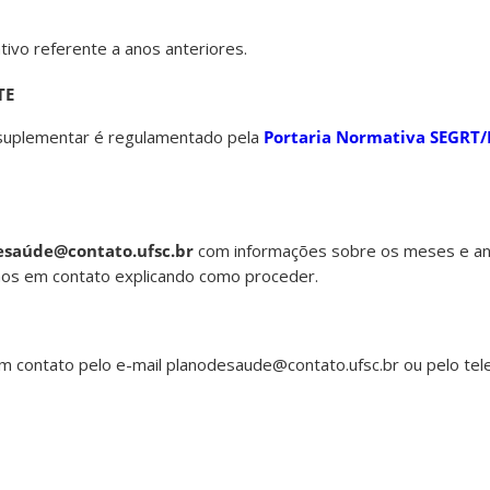
ativo referente a anos anteriores.
TE
 suplementar é regulamentado pela
Portaria Normativa SEGRT/
esaúde@contato.ufsc.br
com informações sobre os meses e an
mos em contato explicando como proceder.
em contato pelo e-mail planodesaude@contato.ufsc.br
ou pelo tel