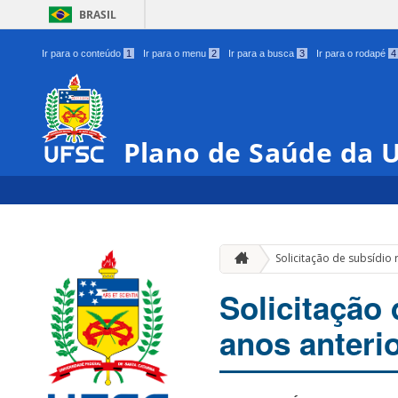
BRASIL
Ir para o conteúdo
1
Ir para o menu
2
Ir para a busca
3
Ir para o rodapé
4
Plano de Saúde da 
Solicitação de subsídio 
Solicitação 
anos anteri