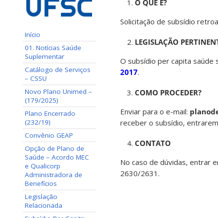
O QUE É?
Solicitação de subsídio retro
Início
LEGISLAÇÃO PERTINEN
01. Notícias Saúde
Suplementar
O subsídio per capita saúde
Catálogo de Serviços
2017
.
– CSSU
Novo Plano Unimed –
COMO PROCEDER?
(179/2025)
Enviar para o e-mail:
planod
Plano Encerrado
(232/19)
receber o subsídio, entrare
Convênio GEAP
CONTATO
Opção de Plano de
Saúde – Acordo MEC
No caso de dúvidas, entrar 
e Qualicorp
2630/2631
.
Administradora de
Benefícios
Legislação
Relacionada