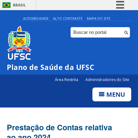
BRASIL
Simplifique!
ACESSIBILIDADE
ALTO CONTRASTE
MAPA DO SITE
Comunica BR
Participe
Acesso à informação
Legislação
Plano de Saúde da UFSC
Canais
Área Restrita
Administradores do Site
MENU
Prestação de Contas relativa
ao ano 2024