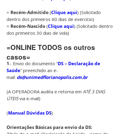
=
Recém-Admitido
(
Clique aqui
) (Solicitado
dentro dos primeiros 60 dias de exercício)
=
Recém-Nascido
(
Clique aqui
) (Solicitado dentro
dos primeiros 30 dias de vida)
=ONLINE TODOS os outros
casos=
1
– Envio do documento “
DS – Declaração de
Saúde
” preenchido ao e-
mail:
ds@unimedflorianopolis.com.br
(A OPERADORA audita e retorna em
ATÉ 3 DIAS
ÚTEIS
via e-mail)
(
Manual Dúvidas DS
)
Orientações Básicas para envio da DS:
Título do e-mail: (Declaração de Saúde – nome do