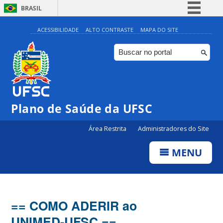
BRASIL
Simplifique!
ACESSIBILIDADE
ALTO CONTRASTE
MAPA DO SITE
Comunica BR
Participe
Acesso à informação
Legislação
Plano de Saúde da UFSC
Canais
Área Restrita
Administradores do Site
MENU
== COMO ADERIR ao
UNIMED-UFSC ==