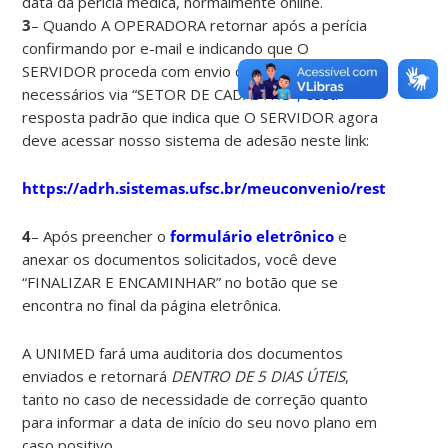
data da perícia médica, normalmente online.
3
– Quando A OPERADORA retornar após a perícia
confirmando por e-mail e indicando que O
SERVIDOR proceda com envio dos documentos
necessários via “SETOR DE CADASTRO”, essa
resposta padrão que indica que O SERVIDOR agora
deve acessar nosso sistema de adesão neste link:
https://adrh.sistemas.ufsc.br/meuconvenio/restrito/da
4
– Após preencher o
formulário eletrônico
e
anexar os documentos solicitados, você deve
“FINALIZAR E ENCAMINHAR” no botão que se
encontra no final da página eletrônica.
A UNIMED fará uma auditoria dos documentos
enviados e retornará
DENTRO DE 5 DIAS ÚTEIS
,
tanto no caso de necessidade de correção quanto
para informar a data de início do seu novo plano em
caso positivo.